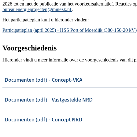
2026 tot en met de publicatie van het voorkeursalternatief. Reacties o
bureauenergieprojecten@minezk.nl
.
Het participatieplan kunt u hieronder vinden:
Document
Participatieplan (april 2025) - HSS Port of Moerdijk (380-150-20 kV
Voorgeschiedenis
Hieronder vindt u meer informatie over de voorgeschiedenis van dit pr
Documenten (pdf) - Concept-VKA
Documenten (pdf) - Vastgestelde NRD
Documenten (pdf) - Concept NRD