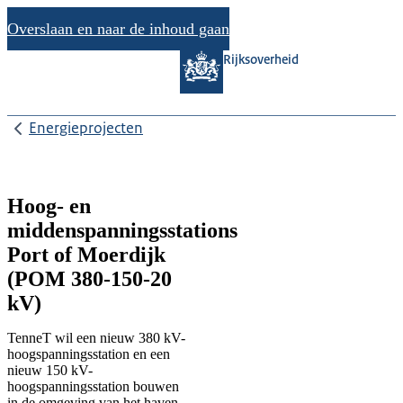
Overslaan en naar de inhoud gaan
Rijksoverheid
Energieprojecten
Hoog- en
middenspanningsstations
Port of Moerdijk
(POM 380-150-20
kV)
TenneT wil een nieuw 380 kV-
hoogspanningsstation en een
nieuw 150 kV-
hoogspanningsstation bouwen
in de omgeving van het haven-