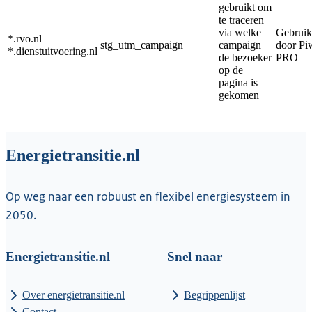
gebruikt om
te traceren
via welke
Gebruik
*.rvo.nl
stg_utm_campaign
campaign
door Pi
*.dienstuitvoering.nl
de bezoeker
PRO
op de
pagina is
gekomen
Energietransitie.nl
Op weg naar een robuust en flexibel energiesysteem in
2050.
Energietransitie.nl
Snel naar
Over energietransitie.nl
Begrippenlijst
Contact