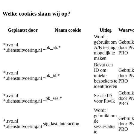
Welke cookies slaan wij op?
Geplaatst door
Naam cookie
Uitleg
Waarvo
Wordt
gebruikt om
Gebruik
*.rvo.nl
_pk_ab.*
A/B testing
door Pi
*.dienstuitvoering.nl
mogelijk te
PRO
maken
Bevat een
ID om
Gebruik
*.rvo.nl
_pk_id.*
unieke
door Pi
*.dienstuitvoering.nl
bezoekers te
PRO
identificeren
Gebruik
*.rvo.nl
Sessie ID
_pk_ses.*
door Pi
*.dienstuitvoering.nl
voor Piwik
PRO
Wordt
gebruikt om
Gebruik
*.rvo.nl
de
stg_last_interaction
door Pi
*.dienstuitvoering.nl
sessiestatus
PRO
te