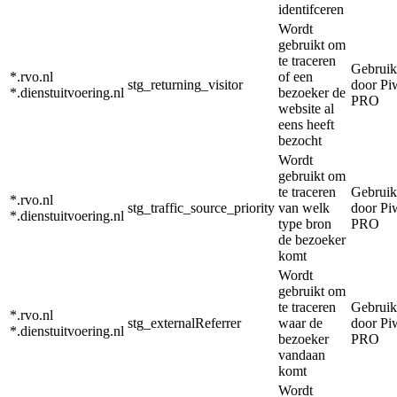
identifceren
Wordt
gebruikt om
te traceren
Gebruik
*.rvo.nl
of een
stg_returning_visitor
door Pi
*.dienstuitvoering.nl
bezoeker de
PRO
website al
eens heeft
bezocht
Wordt
gebruikt om
te traceren
Gebruik
*.rvo.nl
stg_traffic_source_priority
van welk
door Pi
*.dienstuitvoering.nl
type bron
PRO
de bezoeker
komt
Wordt
gebruikt om
te traceren
Gebruik
*.rvo.nl
stg_externalReferrer
waar de
door Pi
*.dienstuitvoering.nl
bezoeker
PRO
vandaan
komt
Wordt