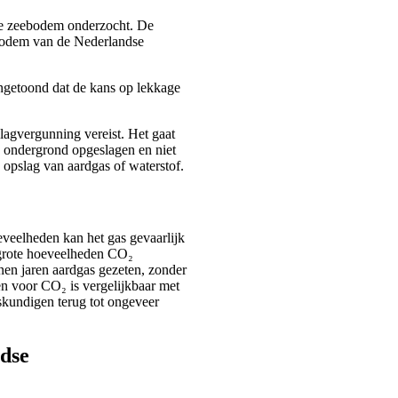
de zeebodem onderzocht. De
 bodem van de Nederlandse
ngetoond dat de kans op lekkage
agvergunning vereist. Het gaat
e ondergrond opgeslagen en niet
e opslag van aardgas of waterstof.
oeveelheden kan het gas gevaarlijk
t grote hoeveelheden CO₂
enen jaren aardgas gezeten, zonder
en voor CO₂ is vergelijkbaar met
eskundigen terug tot ongeveer
ndse