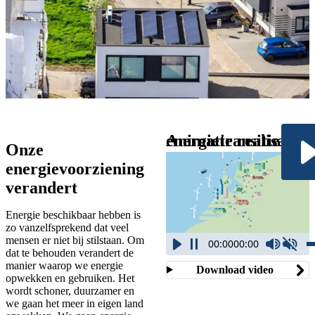
Waarom de
energietransitie
Animatie realisatie energietransitie
Onze
nodig is
energievoorziening
Elke dag gebruiken we
verandert
energie. Wanneer je het huis
verwarmt, kookt, een
Energie beschikbaar hebben is
telefoon oplaadt of wanneer
zo vanzelfsprekend dat veel
mensen er niet bij stilstaan. Om
00:00
00:00
je de wasmachine aanzet.
dat te behouden verandert de
Maar we gebruiken het ook
manier waarop we energie
Download video
opwekken en gebruiken. Het
om onze bedrijven, winkels,
wordt schoner, duurzamer en
ziekenhuizen en andere
we gaan het meer in eigen land