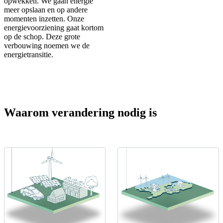
opwekken. We gaan energie
faciliteiten draaiende te
meer opslaan en op andere
houden. Energie is de basis
momenten inzetten. Onze
energievoorziening gaat kortom
voor ons dagelijks leven.
op de schop. Deze grote
verbouwing noemen we de
energietransitie.
Waarom verandering nodig is