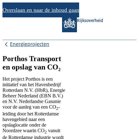
Overslaan en naar de inhoud gaan
Rijksoverheid
Energieprojecten
Porthos Transport
en opslag van CO₂
Het project Porthos is een
initiatief van het Havenbedrijf
Rotterdam N.V. (HbR), Energie
Beheer Nederland (EBN B.V.)
en N.V. Nederlandse Gasunie
voor de aanleg van een CO
-
2
leiding door het Rotterdamse
havengebied naar een
opslaglocatie onder de
Noordzee waarin CO
vanuit
2
de Rotterdamse industrie wordt