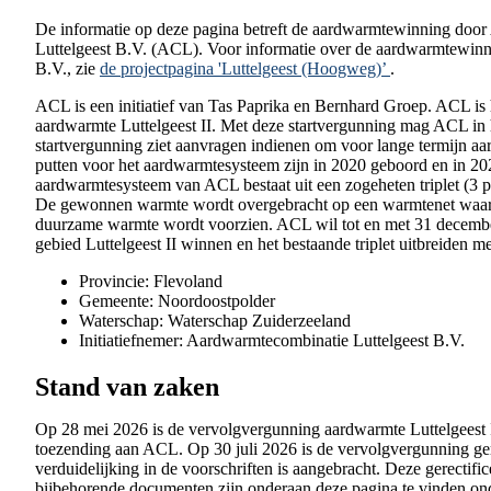
De informatie op deze pagina betreft de aardwarmtewinning doo
Luttelgeest B.V. (ACL). Voor informatie over de aardwarmtew
B.V., zie
de projectpagina 'Luttelgeest (Hoogweg)’
.
ACL is een initiatief van Tas Paprika en Bernhard Groep. ACL is
aardwarmte Luttelgeest II. Met deze startvergunning mag ACL in
startvergunning ziet aanvragen indienen om voor lange termijn a
putten voor het aardwarmtesysteem zijn in 2020 geboord en in 2
aardwarmtesysteem van ACL bestaat uit een zogeheten triplet (3 p
De gewonnen warmte wordt overgebracht op een warmtenet waar
duurzame warmte wordt voorzien. ACL wil tot en met 31 decembe
gebied Luttelgeest II winnen en het bestaande triplet uitbreiden me
Provincie: Flevoland
Gemeente: Noordoostpolder
Waterschap: Waterschap Zuiderzeeland
Initiatiefnemer: Aardwarmtecombinatie Luttelgeest B.V.
Stand van zaken
Op 28 mei 2026 is de vervolgvergunning aardwarmte Luttelgeest
toezending aan ACL. Op 30 juli 2026 is de vervolgvergunning ger
verduidelijking in de voorschriften is aangebracht. Deze gerectif
bijbehorende documenten zijn onderaan deze pagina te vinden ond