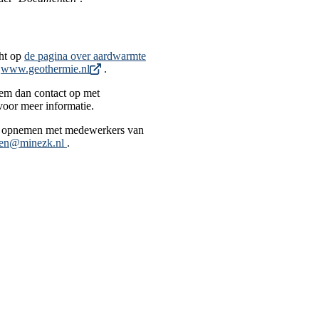
cht op
de pagina over aardwarmte
n
www.geothermie.nl
.
eem dan contact op met
oor meer informatie.
ct opnemen met medewerkers van
gen@minezk.nl
.