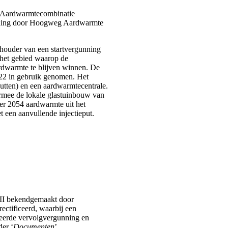
r Aardwarmtecombinatie
inning door Hoogweg Aardwarmte
 houder van een startvergunning
 het gebied waarop de
ardwarmte te blijven winnen. De
022 in gebruik genomen. Het
utten) en een aardwarmtecentrale.
mee de lokale glastuinbouw van
r 2054 aardwarmte uit het
t een aanvullende injectieput.
 II bekendgemaakt door
ectificeerd, waarbij een
iceerde vervolgvergunning en
er ‘
Documenten
’.