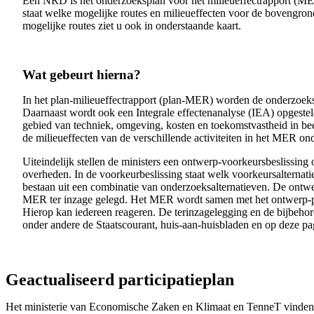
Een NRD is het onderzoeksplan voor het milieueffectrapport (ME
staat welke mogelijke routes en milieueffecten voor de bovengr
mogelijke routes ziet u ook in onderstaande kaart.
Wat gebeurt hierna?
In het plan-milieueffectrapport (plan-MER) worden de onderzoeks
Daarnaast wordt ook een Integrale effectenanalyse (IEA) opgesteld
gebied van techniek, omgeving, kosten en toekomstvastheid in b
de milieueffecten van de verschillende activiteiten in het MER on
Uiteindelijk stellen de ministers een ontwerp-voorkeursbeslissing
overheden. In de voorkeurbeslissing staat welk voorkeursalternat
bestaan uit een combinatie van onderzoeksalternatieven. De ontw
MER ter inzage gelegd. Het MER wordt samen met het ontwerp-pro
Hierop kan iedereen reageren. De terinzagelegging en de bijbeh
onder andere de Staatscourant, huis-aan-huisbladen en op deze pa
Geactualiseerd participatieplan
Het ministerie van Economische Zaken en Klimaat en TenneT vinden p