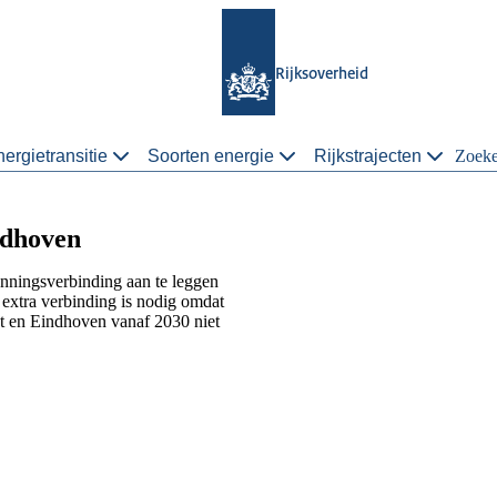
Rijksoverheid
ergietransitie
Soorten energie
Rijkstrajecten
Zoek
ndhoven
ningsverbinding aan te leggen
extra verbinding is nodig omdat
t en Eindhoven vanaf 2030 niet