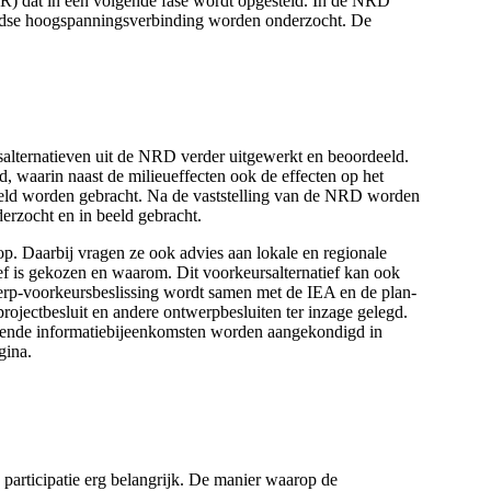
R) dat in een volgende fase wordt opgesteld. In de NRD
ondse hoogspanningsverbinding worden onderzocht. De
alternatieven uit de NRD verder uitgewerkt en beoordeeld.
, waarin naast de milieueffecten ook de effecten op het
eeld worden gebracht. Na de vaststelling van de NRD worden
derzocht en in beeld gebracht.
 op. Daarbij vragen ze ook advies aan lokale en regionale
ief is gekozen en waarom. Dit voorkeursalternatief kan ook
erp-voorkeursbeslissing wordt samen met de IEA en de plan-
jectbesluit en andere ontwerpbesluiten ter inzage gelegd.
orende informatiebijeenkomsten worden aangekondigd in
gina.
articipatie erg belangrijk. De manier waarop de