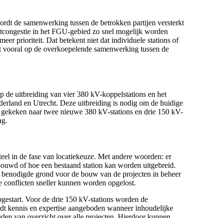
ordt de samenwerking tussen de betrokken partijen versterkt
netcongestie in het FGU-gebied zo snel mogelijk worden
er prioriteit. Dat betekent niet dat individuele stations of
ligt vooral op de overkoepelende samenwerking tussen de
op de uitbreiding van vier 380 kV-koppelstations en het
lderland en Utrecht. Deze uitbreiding is nodig om de huidige
m gekeken naar twee nieuwe 380 kV-stations en drie 150 kV-
ag.
el in de fase van locatiekeuze. Met andere woorden: er
ouwd of hoe een bestaand station kan worden uitgebreid.
 benodigde grond voor de bouw van de projecten in beheer
ke conflicten sneller kunnen worden opgelost.
gestart. Voor de drie 150 kV-stations worden de
ordt kennis en expertise aangeboden wanneer inhoudelijke
ouden van overzicht over alle projecten. Hierdoor kunnen