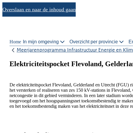
Overslaan en naar de inhoud gaan
Home
In mijn omgeving
Overzicht per provincie
En
Meerjarenprogramma Infrastructuur Energie en Klim
Elektriciteitspocket Flevoland, Gelderl
De elektriciteitspocket Flevoland, Gelderland en Utrecht (FGU) ri
het versterken of realiseren van zes 150 kV-stations in Flevoland
netcongestie in dit gebied verminderen. In een later stadium word
toegevoegd om het hoogspanningsnet toekomstbestendig te maken. D
en het toekomstbestendig maken van het elektriciteitsnet in deze r