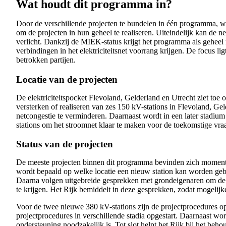
Wat houdt dit programma in?
Door de verschillende projecten te bundelen in één programma, w
om de projecten in hun geheel te realiseren. Uiteindelijk kan de 
verlicht. Dankzij de MIEK-status krijgt het programma als geheel me
verbindingen in het elektriciteitsnet voorrang krijgen. De focus 
betrokken partijen.
Locatie van de projecten
De elektriciteitspocket Flevoland, Gelderland en Utrecht ziet toe 
versterken of realiseren van zes 150 kV-stations in Flevoland, Ge
netcongestie te verminderen. Daarnaast wordt in een later stadiu
stations om het stroomnet klaar te maken voor de toekomstige vra
Status van de projecten
De meeste projecten binnen dit programma bevinden zich momente
wordt bepaald op welke locatie een nieuw station kan worden geb
Daarna volgen uitgebreide gesprekken met grondeigenaren om de
te krijgen. Het Rijk bemiddelt in deze gesprekken, zodat mogelij
Voor de twee nieuwe 380 kV-stations zijn de projectprocedures op
projectprocedures in verschillende stadia opgestart. Daarnaast w
ondersteuning noodzakelijk is. Tot slot helpt het Rijk bij het beh