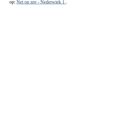
op:
Net op zee - Nederwiek 1
.