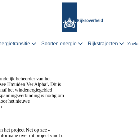
Rijksoverheid
ergietransitie
Soorten energie
Rijkstrajecten
Zoek
ndelijk beheerder van het
ee IJmuiden Ver Alpha’. Dit is
vanaf het windenergiegebied
spanningsverbinding is nodig om
door het nieuwe
n.
n het project Net op zee -
formatie over dit project vindt u