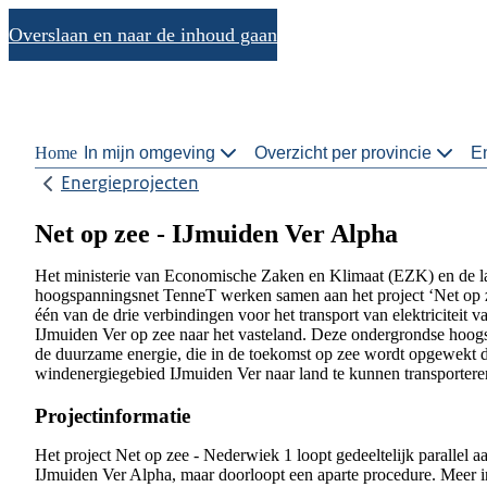
Overslaan en naar de inhoud gaan
Home
In mijn omgeving
Overzicht per provincie
En
Energieprojecten
Net op zee - IJmuiden Ver Alpha
Het ministerie van Economische Zaken en Klimaat (EZK) en de la
hoogspanningsnet TenneT werken samen aan het project ‘Net op z
één van de drie verbindingen voor het transport van elektriciteit 
IJmuiden Ver op zee naar het vasteland. Deze ondergrondse hoog
de duurzame energie, die in de toekomst op zee wordt opgewekt 
windenergiegebied IJmuiden Ver naar land te kunnen transportere
Projectinformatie
Het project Net op zee - Nederwiek 1 loopt gedeeltelijk parallel aa
IJmuiden Ver Alpha, maar doorloopt een aparte procedure. Meer in