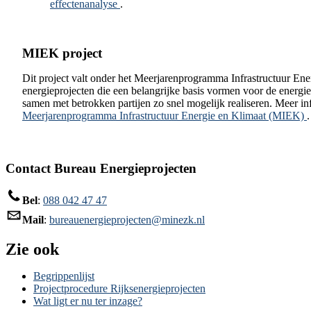
effectenanalyse
.
MIEK project
Dit project valt onder het Meerjarenprogramma Infrastructuur En
energieprojecten die een belangrijke basis vormen voor de energie
samen met betrokken partijen zo snel mogelijk realiseren. Meer i
Meerjarenprogramma Infrastructuur Energie en Klimaat (MIEK)
.
Contact Bureau Energieprojecten
Bel
:
088 042 47 47
Mail
:
bureauenergieprojecten@minezk.nl
Zie ook
Begrippenlijst
Projectprocedure Rijksenergieprojecten
Wat ligt er nu ter inzage?