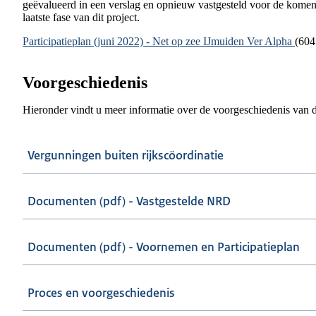
geëvalueerd in een verslag en opnieuw vastgesteld voor de komend
laatste fase van dit project.
Document
Participatieplan (juni 2022) - Net op zee IJmuiden Ver Alpha
(604
Voorgeschiedenis
Hieronder vindt u meer informatie over de voorgeschiedenis van di
Vergunningen buiten rijkscöordinatie
Documenten (pdf) - Vastgestelde NRD
Documenten (pdf) - Voornemen en Participatieplan
Proces en voorgeschiedenis