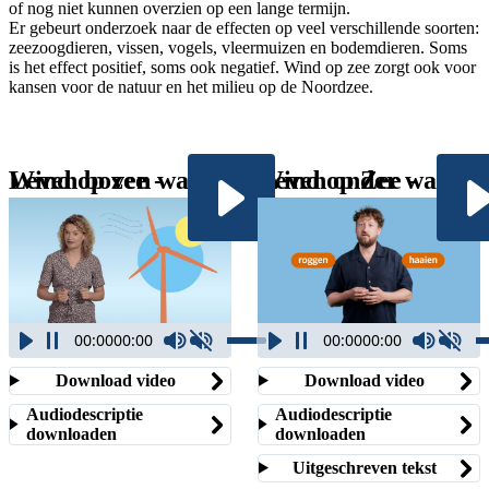
of nog niet kunnen overzien op een lange termijn.
Er gebeurt onderzoek naar de effecten op veel verschillende soorten:
zeezoogdieren, vissen, vogels, vleermuizen en bodemdieren. Soms
is het effect positief, soms ook negatief. Wind op zee zorgt ook voor
kansen voor de natuur en het milieu op de Noordzee.
Wind op zee - Leven boven water
Wind op Zee - Leven onder water
00:00
00:00
00:00
00:00
Download video
Download video
Audiodescriptie
Audiodescriptie
downloaden
downloaden
Uitgeschreven tekst