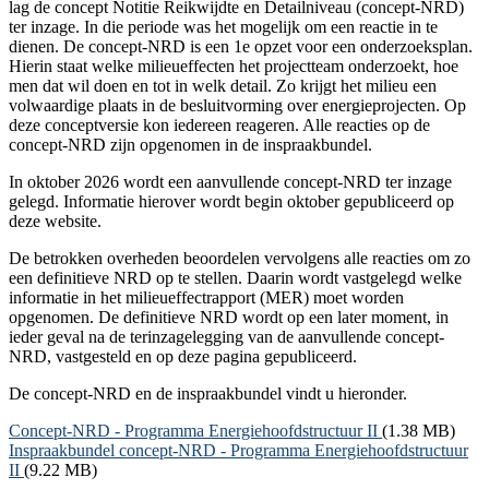
lag de concept Notitie Reikwijdte en Detailniveau (concept-NRD)
ter inzage. In die periode was het mogelijk om een reactie in te
dienen. De concept-NRD is een 1e opzet voor een onderzoeksplan.
Hierin staat welke milieueffecten het projectteam onderzoekt, hoe
men dat wil doen en tot in welk detail. Zo krijgt het milieu een
volwaardige plaats in de besluitvorming over energieprojecten. Op
deze conceptversie kon iedereen reageren. Alle reacties op de
concept-NRD zijn opgenomen in de inspraakbundel.
In oktober 2026 wordt een aanvullende concept-NRD ter inzage
gelegd. Informatie hierover wordt begin oktober gepubliceerd op
deze website.
De betrokken overheden beoordelen vervolgens alle reacties om zo
een definitieve NRD op te stellen. Daarin wordt vastgelegd welke
informatie in het milieueffectrapport (MER) moet worden
opgenomen. De definitieve NRD wordt op een later moment, in
ieder geval na de terinzagelegging van de aanvullende concept-
NRD, vastgesteld en op deze pagina gepubliceerd.
De concept-NRD en de inspraakbundel vindt u hieronder.
Document
Concept-NRD - Programma Energiehoofdstructuur II
(1.38 MB)
Document
Inspraakbundel concept-NRD - Programma Energiehoofdstructuur
II
(9.22 MB)