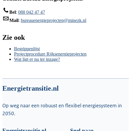
Bel
:
088 042 47 47
Mail
:
bureauenergieprojecten@minezk.nl
Zie ook
Begrippenlijst
Projectprocedure Rijksenergieprojecten
Wat ligt er nu ter inzage?
Energietransitie.nl
Op weg naar een robuust en flexibel energiesysteem in
2050.
Energietransitie.nl
Snel naar