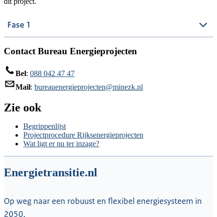
dit project.
Fase 1
Contact Bureau Energieprojecten
Bel
:
088 042 47 47
Mail
:
bureauenergieprojecten@minezk.nl
Zie ook
Begrippenlijst
Projectprocedure Rijksenergieprojecten
Wat ligt er nu ter inzage?
Energietransitie.nl
Op weg naar een robuust en flexibel energiesysteem in
2050.