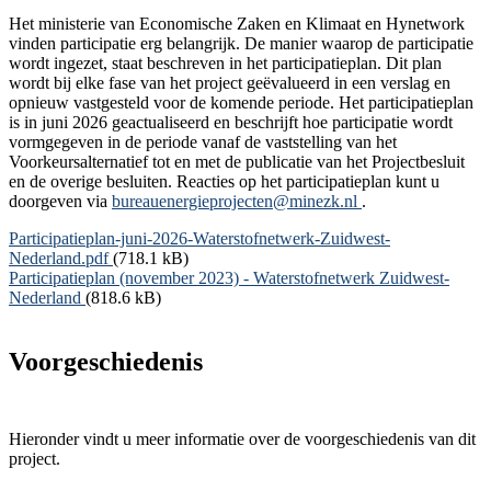
Het ministerie van Economische Zaken en Klimaat en Hynetwork
vinden participatie erg belangrijk. De manier waarop de participatie
wordt ingezet, staat beschreven in het participatieplan. Dit plan
wordt bij elke fase van het project geëvalueerd in een verslag en
opnieuw vastgesteld voor de komende periode. Het participatieplan
is in juni 2026 geactualiseerd en beschrijft hoe participatie wordt
vormgegeven in de periode vanaf de vaststelling van het
Voorkeursalternatief tot en met de publicatie van het Projectbesluit
en de overige besluiten. Reacties op het participatieplan kunt u
doorgeven via
bureauenergieprojecten@minezk.nl
.
Document
Participatieplan-juni-2026-Waterstofnetwerk-Zuidwest-
Nederland.pdf
(718.1 kB)
Document
Participatieplan (november 2023) - Waterstofnetwerk Zuidwest-
Nederland
(818.6 kB)
Voorgeschiedenis
Hieronder vindt u meer informatie over de voorgeschiedenis van dit
project.