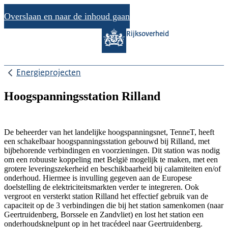
Overslaan en naar de inhoud gaan
Rijksoverheid
Energieprojecten
Hoogspanningsstation Rilland
De beheerder van het landelijke hoogspanningsnet, TenneT, heeft
een schakelbaar hoogspanningsstation gebouwd bij Rilland, met
bijbehorende verbindingen en voorzieningen. Dit station was nodig
om een robuuste koppeling met België mogelijk te maken, met een
grotere leveringszekerheid en beschikbaarheid bij calamiteiten en/of
onderhoud. Hiermee is invulling gegeven aan de Europese
doelstelling de elektriciteitsmarkten verder te integreren. Ook
vergroot en versterkt station Rilland het effectief gebruik van de
capaciteit op de 3 verbindingen die bij het station samenkomen (naar
Geertruidenberg, Borssele en Zandvliet) en lost het station een
onderhoudsknelpunt op in het tracédeel naar Geertruidenberg.