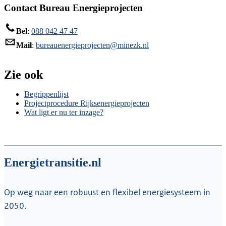
Contact Bureau Energieprojecten
Bel
:
088 042 47 47
Mail
:
bureauenergieprojecten@minezk.nl
Zie ook
Begrippenlijst
Projectprocedure Rijksenergieprojecten
Wat ligt er nu ter inzage?
Energietransitie.nl
Op weg naar een robuust en flexibel energiesysteem in
2050.