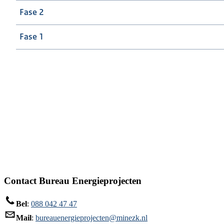
Fase 2
Fase 1
Contact Bureau Energieprojecten
Bel
:
088 042 47 47
Mail
:
bureauenergieprojecten@minezk.nl