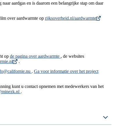
g naar aardgas en is daarom een belangrijke stap om daar
 film over aardwarmte op
rijksoverheid.nl/aardwarmte
cht op
de pagina over aardwarmte
, de websites
mie.nl
.
fo@californie.nu
.
Ga voor informatie over het project
inning kunt u contact opnemen met medewerkers van het
@minezk.nl
.